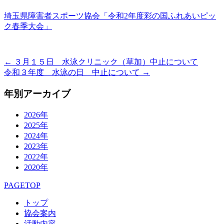
埼玉県障害者スポーツ協会「令和2年度彩の国ふれあいピッ
ク春季大会」
←
３月１５日 水泳クリニック（草加）中止について
令和３年度 水泳の日 中止について
→
年別アーカイブ
2026年
2025年
2024年
2023年
2022年
2020年
PAGETOP
トップ
協会案内
活動内容