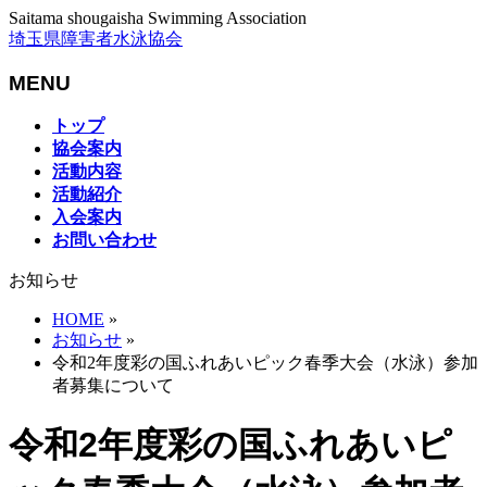
Saitama shougaisha Swimming Association
埼玉県障害者水泳協会
MENU
メ
トップ
ニ
協会案内
ュ
活動内容
ー
活動紹介
を
入会案内
飛
お問い合わせ
ば
お知らせ
す
HOME
»
お知らせ
»
令和2年度彩の国ふれあいピック春季大会（水泳）参加
者募集について
令和2年度彩の国ふれあいピ