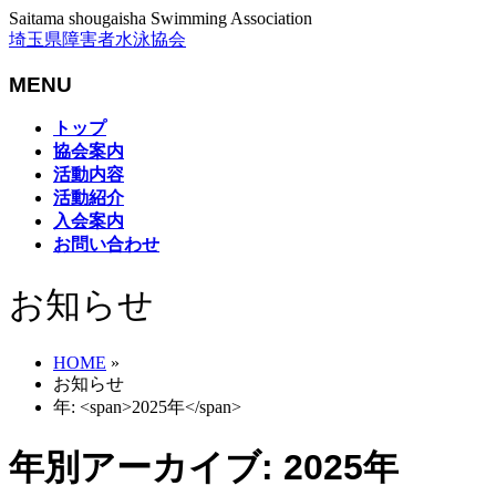
Saitama shougaisha Swimming Association
埼玉県障害者水泳協会
MENU
メ
トップ
ニ
協会案内
ュ
活動内容
ー
活動紹介
を
入会案内
飛
お問い合わせ
ば
す
お知らせ
HOME
»
お知らせ
年: <span>2025年</span>
年別アーカイブ: 2025年